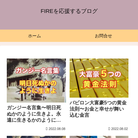
FIREを応援するブログ
ホーム
お問合せ
バビロン大富豪5つの黄金
ガンジー名言集〜明日死
法則〜お金と幸せが舞い
ぬかのように生きよ。永
込む金言
遠に生きるかのように学
べ。
2022.08.08
2022.08.02