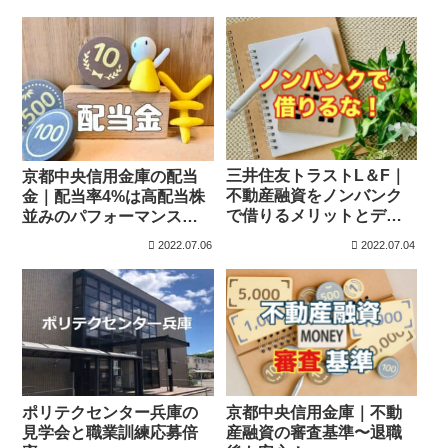
三井住友トラストL＆F｜
京都中央信用金庫の配当
不動産融資をノンバンク
金｜配当率4%は高配当株
で借りるメリットとデメ
並みのパフォーマンス
リット
【2026年6月更新】
2022.07.06
2022.07.04
ポリテクセンター兵庫の
京都中央信用金庫｜不動
見学会と職業訓練応募倍
産融資の審査基準〜退職