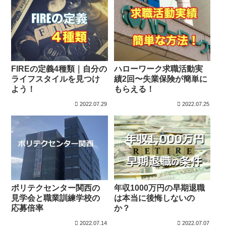
FIREの定義4種類｜自分の
ハローワーク求職活動実
ライフスタイルを見つけ
績2回〜失業保険が簡単に
よう！
もらえる！
2022.07.29
2022.07.25
ポリテクセンター関西の
年収1000万円の早期退職
見学会と職業訓練学校の
は本当に後悔しないの
応募倍率
か？
2022.07.14
2022.07.07