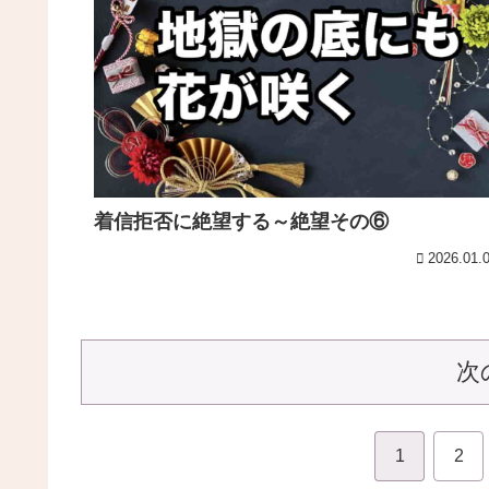
着信拒否に絶望する～絶望その⑥
2026.01.
次
1
2