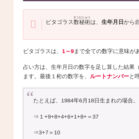
すうひじゅつ
ピタゴラス
数秘術
は、
生年月日
から
ピタゴラスは、
1～9
まで全ての数字に意味が
占い方は、生年月日の数字を足し算した結果
ます。最後１桁の数字を、
ルートナンバー
と
たとえば、1984年6月18日生まれの場合。
⇒１+9+8+4+6+1+8+＝37
⇒3+7＝10