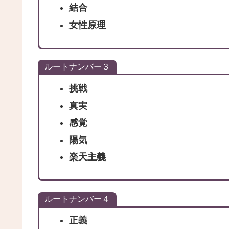
結合
女性原理
ルートナンバー３
挑戦
真実
感覚
陽気
楽天主義
ルートナンバー４
正義