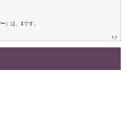
バー
）は、
1
です。