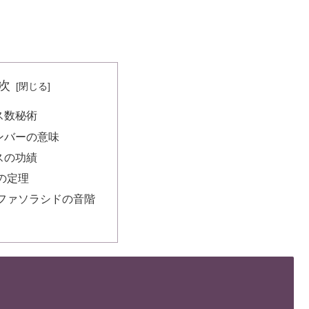
次
ス数秘術
ンバーの意味
スの功績
の定理
ファソラシドの音階