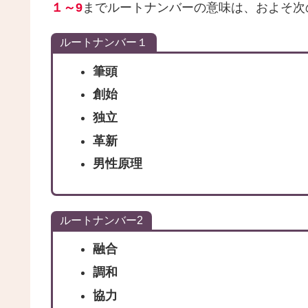
１～9
までルートナンバーの意味は、およそ次
ルートナンバー１
筆頭
創始
独立
革新
男性原理
ルートナンバー2
融合
調和
協力