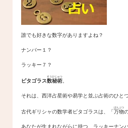
誰でも好きな数字がありますよね？
ナンバー１？
ラッキー７？
すうひじゅつ
ピタゴラス
数秘術
。
それは、西洋占星術や易学と並ぶ占術のひと
ばんぶつ
古代ギリシャの数学者ピタゴラスは、「
万物
あなたが生まれながらに持つ、ラッキーナン