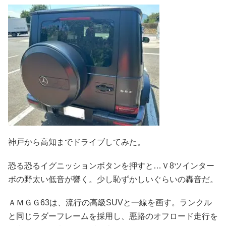
神戸から高知までドライブしてみた。
恐る恐るイグニッションボタンを押すと…Ｖ8ツインター
ボの野太い低音が響く。少し恥ずかしいぐらいの轟音だ。
ＡＭＧＧ63は、流行の高級SUVと一線を画す。ランクル
と同じラダーフレームを採用し、悪路のオフロード走行を